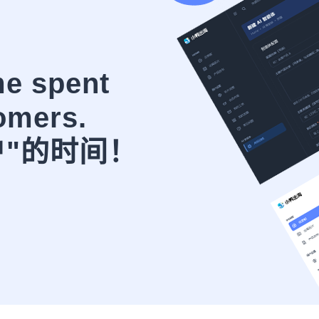
me spent
omers.
户"的时间！