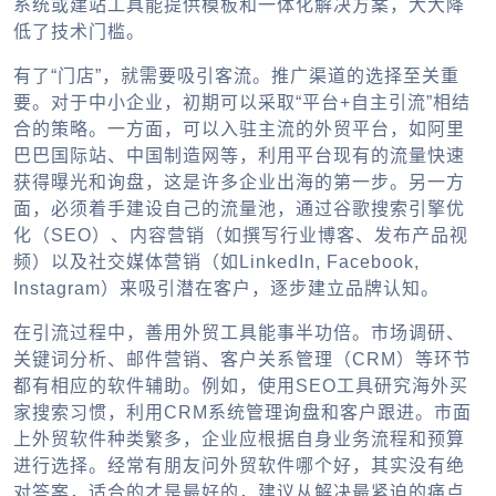
系统
或建站工具能提供模板和一体化解决方案，大大降
低了技术门槛。
有了“门店”，就需要吸引客流。推广渠道的选择至关重
要。对于中小企业，初期可以采取“平台+自主引流”相结
合的策略。一方面，可以入驻主流的
外贸平台
，如阿里
巴巴国际站、中国制造网等，利用平台现有的流量快速
获得曝光和询盘，这是许多企业出海的第一步。另一方
面，必须着手建设自己的流量池，通过谷歌搜索引擎优
化（SEO）、内容营销（如撰写行业博客、发布产品视
频）以及社交媒体营销（如LinkedIn, Facebook,
Instagram）来吸引潜在客户，逐步建立品牌认知。
在引流过程中，善用
外贸工具
能事半功倍。市场调研、
关键词分析、邮件营销、客户关系管理（CRM）等环节
都有相应的软件辅助。例如，使用SEO工具研究海外买
家搜索习惯，利用CRM系统管理询盘和客户跟进。市面
上
外贸软件
种类繁多，企业应根据自身业务流程和预算
进行选择。经常有朋友问
外贸软件哪个好
，其实没有绝
对答案，适合的才是最好的，建议从解决最紧迫的痛点