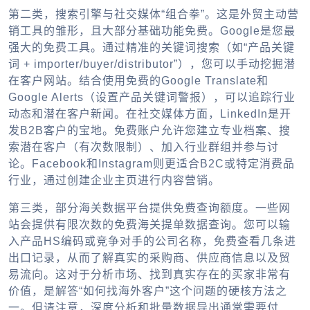
第二类，搜索引擎与社交媒体“组合拳”。这是
外贸主动营
销工具
的雏形，且大部分基础功能免费。Google是您最
强大的免费工具。通过精准的关键词搜索（如“产品关键
词 + importer/buyer/distributor”），您可以手动挖掘潜
在客户网站。结合使用免费的Google Translate和
Google Alerts（设置产品关键词警报），可以追踪行业
动态和潜在客户新闻。在社交媒体方面，LinkedIn是开
发B2B客户的宝地。免费账户允许您建立专业档案、搜
索潜在客户（有次数限制）、加入行业群组并参与讨
论。Facebook和Instagram则更适合B2C或特定消费品
行业，通过创建企业主页进行内容营销。
第三类，部分海关数据平台提供免费查询额度。一些网
站会提供有限次数的免费海关提单数据查询。您可以输
入产品HS编码或竞争对手的公司名称，免费查看几条进
出口记录，从而了解真实的采购商、供应商信息以及贸
易流向。这对于分析市场、找到真实存在的买家非常有
价值，是解答“
如何找海外客户
”这个问题的硬核方法之
一。但请注意，深度分析和批量数据导出通常需要付