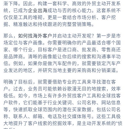
渐下降。因此，构建一套科学、高效的
外贸主动开发系
统
，已成为
企业出海
成功与否的核心能力。这套系统不
仅仅是工具的堆砌，更是一套结合市场分析、客户挖
掘、精准触达和持续跟进的完整营销策略。
那么，
如何找海外客户
并启动主动开发呢？第一步是市
场定位与客户画像。你需要明确你的产品最适合哪个国
家、哪个行业，目标客户是进口商、批发商、零售商还
是品牌商。清晰的画像能让你后续的搜索和沟通事半功
倍。例如，如果你是做汽车配件的，就需要锁定汽车产
业发达的地区，并研究当地主要的采购商和分销渠道。
明确了目标后，就需要借助专业的工具来寻找潜在客
户。过去，业务员可能依赖谷歌漫无目的地搜索，效率
极低。如今，市场上有许多
外贸找客户工具
和
全球找客
户软件
，它们能基于行业关键词、公司名称、网站信息
等，快速抓取全球范围内的潜在买家数据，包括公司名
称、联系人、邮箱、电话及社交媒体账号。这些工具极
大地提升了客户线索的挖掘效率，是主动开发系统的“侦