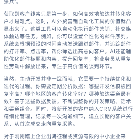
察兵”。
获取到客户线索只是第一步，如何高效地触达并转化客
户才是难点。这时，
AI外贸营销自动化
工具的价值就凸
显出来了。这类工具可以自动化执行邮件营销、社交媒
体触达等任务。例如，你可以设置个性化的邮件序列，
系统会根据预设的时间自动发送跟进邮件，并追踪邮件
的打开率、点击率，帮你筛选出高意向客户。AI还能辅
助优化邮件标题和内容，提升回复率，将业务员从重复
性劳动中解放出来，专注于高价值的谈判环节。
当然，主动开发并非一蹴而就，它需要一个持续优化和
迭代的过程。你需要定期分析数据：哪些开发信模板回
复率高？哪个地区的客户转化率好？哪种触达渠道最有
效？基于这些数据反馈，不断调整你的开发策略、话术
和渠道组合。同时，将新开发的客户纳入CRM系统进行
精细化管理，记录每一次沟通细节，建立长期的客户关
系，从首次成交走向重复采购。
对于刚刚踏上
企业出海
征程或资源有限的中小企业来