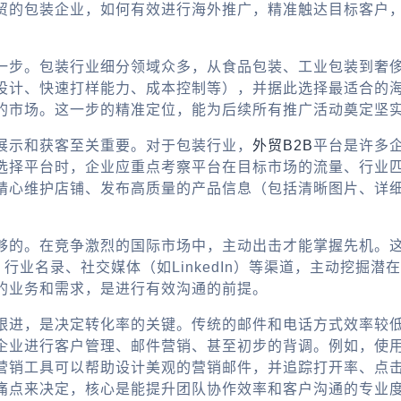
贸的包装企业，如何有效进行海外推广，精准触达目标客户
一步。包装行业细分领域众多，从食品包装、工业包装到奢
设计、快速打样能力、成本控制等），并据此选择最适合的
的市场。这一步的精准定位，能为后续所有推广活动奠定坚
展示和获客至关重要。对于包装行业，
外贸B2B
平台是许多
选择平台时，企业应重点考察平台在目标市场的流量、行业匹
精心维护店铺、发布高质量的产品信息（包括清晰图片、详
不够的。在竞争激烈的国际市场中，主动出击才能掌握先机。
行业名录、社交媒体（如LinkedIn）等渠道，主动挖掘
的业务和需求，是进行有效沟通的前提。
跟进，是决定转化率的关键。传统的邮件和电话方式效率较
企业进行客户管理、邮件营销、甚至初步的背调。例如，使用
营销工具可以帮助设计美观的营销邮件，并追踪打开率、点
痛点来决定，核心是能提升团队协作效率和客户沟通的专业