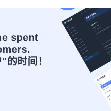
me spent
omers.
户"的时间！