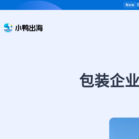
New
包装企