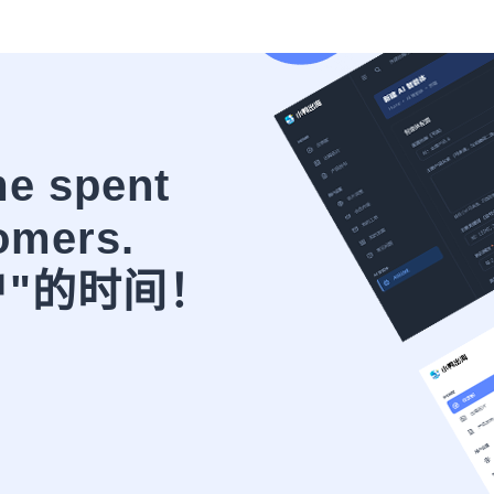
me spent
omers.
户"的时间！