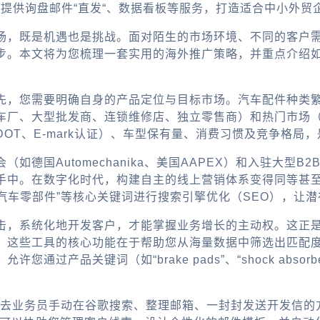
，提供询盘邮件“直发“、数据看板等服务，打造适合中小外贸
场，既是机遇也是挑战。面对陌生的市场环境、不同的客户
步。本文将为您梳理一套实用的海外推广策略，并重点介绍
先，您需要明确自身的产品定位与目标市场。汽车配件种类繁
车厂、大型批发商、连锁维修店、独立零售商）和热门市场
OT、E-mark认证）、车型保有量、消费习惯及竞争格局
如德国Automechanika、美国AAPEX）和入驻大型
手中。在数字化时代，构建自主的线上营销体系变得同等甚
“汽车零部件”等核心关键词进行搜索引擎优化（SEO），让
击，系统化地开发客户，才能掌握业务增长的主动权。这正
。这些工具的核心功能在于帮助您从海量数据中筛选出匹配
过产品关键词（如“brake pads”、“shock abso
。过去业务员手动在谷歌搜索、整理邮箱、一封封发送开发信