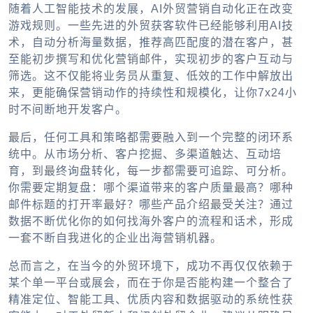
随着人工智能技术的发展，
AI外贸营销自动化
正在改变
游戏规则。一些先进的
外贸获客软件
已经能够利用AI技
术，自动分析海量数据，推荐高匹配度的潜在客户，甚
至能初步撰写和优化营销邮件，实现初步的客户互动与
筛选。这不仅能将业务员从重复、低效的工作中解放出
来，更能确保营销动作的持续性和规模化，让你7x24小
时不间断地开发客户。
最后，任何工具和策略都需要融入到一个完整的闭环系
统中。从市场分析、客户挖掘、多渠道触达、互动培
育，到最终询盘转化，每一步都需要可追踪、可分析。
你需要定期复盘：哪个渠道带来的客户质量最高？哪种
邮件标题的打开率最好？哪些产品介绍最受关注？通过
数据不断优化你的
如何找海外客户
的流程和话术，形成
一套不断自我进化的
企业出海
营销机器。
总而言之，在当今的外贸环境下，成功不再仅仅依赖于
某个单一平台或展会，而在于你是否能构建一个整合了
精准定位、智能工具、优质内容和数据驱动的系统性获