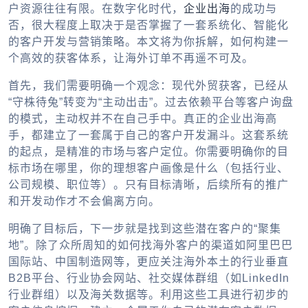
户资源往往有限。在数字化时代，
企业出海
的成功与
否，很大程度上取决于是否掌握了一套系统化、智能化
的客户开发与营销策略。本文将为你拆解，如何构建一
个高效的获客体系，让海外订单不再遥不可及。
首先，我们需要明确一个观念：现代外贸获客，已经从
“守株待兔”转变为“主动出击”。过去依赖平台等客户询盘
的模式，主动权并不在自己手中。真正的
企业出海
高
手，都建立了一套属于自己的客户开发漏斗。这套系统
的起点，是精准的市场与客户定位。你需要明确你的目
标市场在哪里，你的理想客户画像是什么（包括行业、
公司规模、职位等）。只有目标清晰，后续所有的推广
和开发动作才不会偏离方向。
明确了目标后，下一步就是找到这些潜在客户的“聚集
地”。除了众所周知的
如何找海外客户
的渠道如阿里巴巴
国际站、中国制造网等，更应关注海外本土的行业垂直
B2B平台、行业协会网站、社交媒体群组（如LinkedIn
行业群组）以及海关数据等。利用这些工具进行初步的