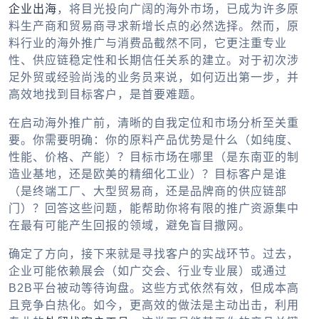
企业出海
，将目光投向广阔的海外市场，已成为许多原
料生产商和贸易商寻求新增长点的必然选择。然而，原
料行业的海外推广与消费品截然不同，它更注重专业
性、供应链稳定性和长期信任关系的建立。对于初次涉
足外贸或经验尚浅的业务员来说，如何迈出第一步，并
高效地找到目标客户，是首要难题。
在启动海外推广前，清晰的自我定位和市场分析至关重
要。你需要明确：你的原料产品优势是什么（如纯度、
性能、价格、产能）？目标市场在哪里（是东南亚的制
造业基地，还是欧美的精细化工业）？目标客户是谁
（是终端工厂、大型贸易商，还是品牌商的供应链部
门）？回答这些问题，能帮助你将有限的推广资源集中
在最有可能产生回报的领域，避免盲目撒网。
确定了方向，接下来就是寻找客户的实战环节。过去，
企业可能依赖展会（如广交会、行业专业展）或通过
B2B平台被动等待询盘。这些方式依然有效，但成本高
且竞争白热化。如今，更高效的做法是主动出击，利用