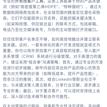
专业的
外贸找客户工具
。这类工具能基于你的产品关键
词（例如“高密度聚乙烯HDPE”、“特种钢材”），通过大
数据和网络爬虫技术，在全球范围内精准定位潜在采购
商。它们不仅能提供公司名称，还能挖掘关键决策人
（如采购经理、供应链总监）的联系方式，包括邮箱、
电话乃至社交媒体账号，为你的主动营销打开突破口。
仅仅找到客户名单还不够，如何高效地触达并建立联系
是关键。这时，一套系统化的客户开发流程就显得尤为
重要。你可以将
外贸找客户工具
获取的线索，导入客户
关系管理（CRM）系统进行分级管理。对于高潜力的客
户，建议采用“组合拳”沟通策略：首先，通过专业的开发
信进行初步接触，邮件内容应突出你产品的核心优势及
能为对方带来的价值（如降低成本、提升产品性能），
而非泛泛的推销；其次，结合LinkedIn等职业社交平
台，与关键决策人建立联系，分享行业见解，逐步建立
专业形象；最后，对于重点客户，可以适时安排线上会
议，深入探讨技术细节和合作可能性。
在主动营销的过程中，效率和专业性决定成败。手动搜