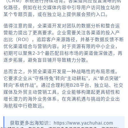
（CRM）系统进行持续培育。各渠道间应设置清晰的转
化路径，例如在社交媒体内容中引导用户访问独立站的
某个专题页面，或在独立站上提供展会预约入口。
值得注意的是，全渠道开发对团队的数据分析和整合运
营能力提出了更高要求。企业需要关注各渠道的投入产
出比（ROI），追踪客户来源路径，并基于数据反馈不断
优化渠道组合与营销内容。对于资源有限的中小企业，
初期可以聚焦2-3个最匹配目标市场的渠道做深做透，再
逐步拓展，避免盲目铺开导致精力分散。
总而言之，外贸全渠道开发是一种战略性的布局思维。
它要求企业从“守株待兔”转向“主动耕耘”，从“单点突破”
转向“系统作战”。通过合理利用B2B平台、独立站、社交
媒体及
外贸主动营销工具
，企业能够构建起更具韧性和
增长潜力的海外业务体系，在充满机遇与挑战的
企业出
海
航程中行稳致远。
获取更多出海知识：https://www.yachuhai.com