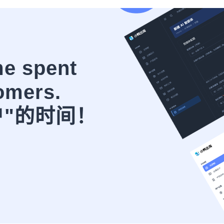
me spent
omers.
户"的时间！