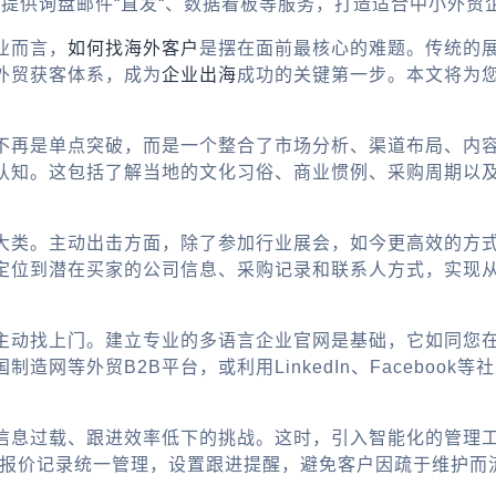
，提供询盘邮件“直发“、数据看板等服务，打造适合中小外贸
业而言，
如何找海外客户
是摆在面前最核心的难题。传统的
外贸获客体系，成为
企业出海
成功的关键第一步。本文将为
不再是单点突破，而是一个整合了市场分析、渠道布局、内
认知。这包括了解当地的文化习俗、商业惯例、采购周期以及
大类。主动出击方面，除了参加行业展会，如今更高效的方
位到潜在买家的公司信息、采购记录和联系人方式，实现从“
主动找上门。建立专业的多语言企业官网是基础，它如同您
造网等外贸B2B平台，或利用LinkedIn、Faceboo
信息过载、跟进效率低下的挑战。这时，引入智能化的管理
、报价记录统一管理，设置跟进提醒，避免客户因疏于维护而