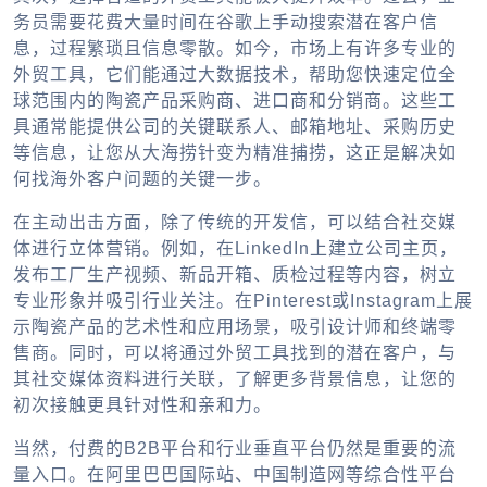
务员需要花费大量时间在谷歌上手动搜索潜在客户信
息，过程繁琐且信息零散。如今，市场上有许多专业的
外贸工具
，它们能通过大数据技术，帮助您快速定位全
球范围内的陶瓷产品采购商、进口商和分销商。这些工
具通常能提供公司的关键联系人、邮箱地址、采购历史
等信息，让您从大海捞针变为精准捕捞，这正是解决
如
何找海外客户
问题的关键一步。
在主动出击方面，除了传统的开发信，可以结合社交媒
体进行立体营销。例如，在LinkedIn上建立公司主页，
发布工厂生产视频、新品开箱、质检过程等内容，树立
专业形象并吸引行业关注。在Pinterest或Instagram上展
示陶瓷产品的艺术性和应用场景，吸引设计师和终端零
售商。同时，可以将通过
外贸工具
找到的潜在客户，与
其社交媒体资料进行关联，了解更多背景信息，让您的
初次接触更具针对性和亲和力。
当然，付费的B2B平台和行业垂直平台仍然是重要的流
量入口。在阿里巴巴国际站、中国制造网等综合性平台