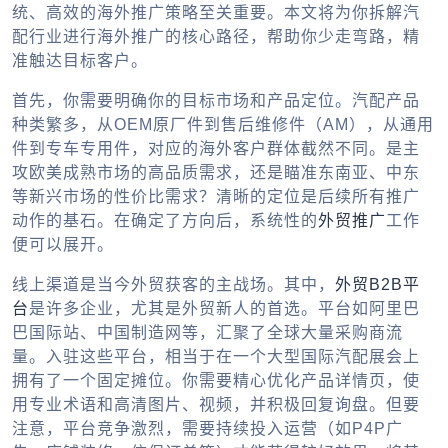
统、高效的海外推广策略至关重要。本文将为你拆解汽
配行业进行海外推广的核心路径，帮助你少走弯路，精
准触达目标客户。
首先，你需要明确你的目标市场和产品定位。汽配产品
种类繁多，从OEM原厂件到售后维修件（AM），从通用
件到专车专用件，对应的海外客户群体截然不同。是主
攻欧美成熟市场的高品质需求，还是瞄准东南亚、中东
等新兴市场的性价比需求？清晰的定位是后续所有推广
动作的基石。在确定了方向后，系统性的
外贸推广
工作
便可以展开。
线上渠道是当今外贸获客的主战场。其中，
外贸B2B平
台
是许多企业，尤其是外贸新人的首选。平台如阿里巴
巴国际站、中国制造网等，汇聚了全球大量采购商流
量。入驻这些平台，相当于在一个大型国际汽配展会上
拥有了一个固定摊位。你需要精心优化产品详情页，使
用专业术语和高清图片、视频，并积极回复询盘。但要
注意，平台竞争激烈，需要持续投入运营（如P4P广