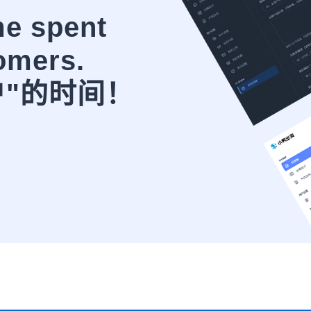
me spent
omers.
户"的时间！