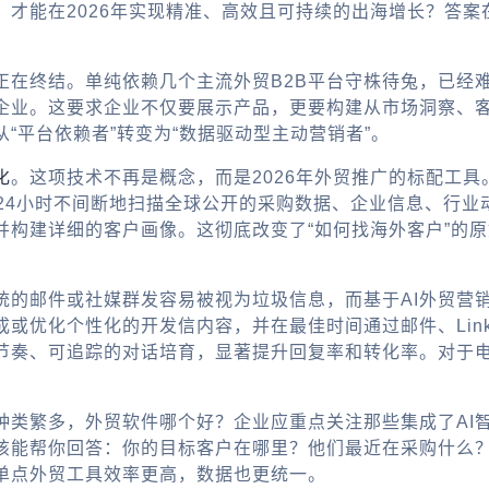
，才能在2026年实现精准、高效且可持续的出海增长？答
正在终结。单纯依赖几个主流
外贸B2B平台
守株待兔，已经难
企业。这要求企业不仅要展示产品，更要构建从市场洞察、
“平台依赖者”转变为“数据驱动型主动营销者”。
化
。这项技术不再是概念，而是2026年外贸推广的标配工
x24小时不间断地扫描全球公开的采购数据、企业信息、行
并构建详细的客户画像。这彻底改变了“
如何找海外客户
”的
统的邮件或社媒群发容易被视为垃圾信息，而基于
AI外贸营
或优化个性化的开发信内容，并在最佳时间通过邮件、Link
节奏、可追踪的对话培育，显著提升回复率和转化率。对于
种类繁多，
外贸软件哪个好
？企业应重点关注那些集成了AI
该能帮你回答：你的目标客户在哪里？他们最近在采购什么
单点
外贸工具
效率更高，数据也更统一。