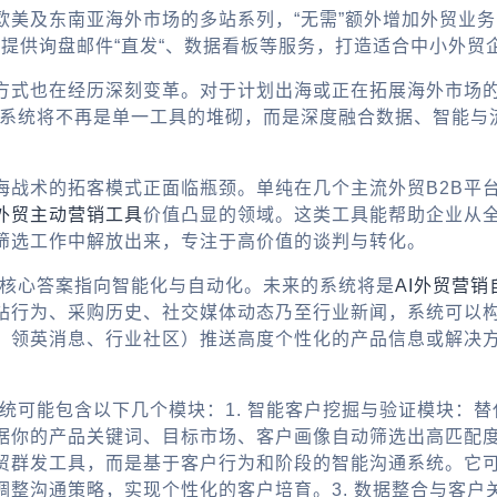
欧美及东南亚海外市场的多站系列，“无需”额外增加外贸业
，提供询盘邮件“直发“、数据看板等服务，打造适合中小外贸
方式也在经历深刻变革。对于计划出海或正在拓展海外市场
拓客系统将不再是单一工具的堆砌，而是深度融合数据、智能
海战术的拓客模式正面临瓶颈。单纯在几个主流
外贸B2B平
外贸主动营销工具
价值凸显的领域。这类工具能帮助企业从
筛选工作中解放出来，专注于高价值的谈判与转化。
？核心答案指向智能化与自动化。未来的系统将是
AI外贸营销
站行为、采购历史、社交媒体动态乃至行业新闻，系统可以
领英消息、行业社区）推送高度个性化的产品信息或解决方案
系统可能包含以下几个模块：1. 智能客户挖掘与验证模块：
据你的产品关键词、目标市场、客户画像自动筛选出高匹配度
贸群发工具
，而是基于客户行为和阶段的智能沟通系统。它
整沟通策略，实现个性化的客户培育。3. 数据整合与客户