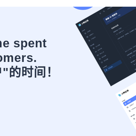
me spent
omers.
户"的时间！