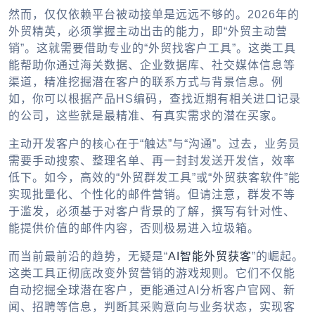
然而，仅仅依赖平台被动接单是远远不够的。2026年的
外贸精英，必须掌握主动出击的能力，即“外贸主动营
销”。这就需要借助专业的“外贸找客户工具”。这类工具
能帮助你通过海关数据、企业数据库、社交媒体信息等
渠道，精准挖掘潜在客户的联系方式与背景信息。例
如，你可以根据产品HS编码，查找近期有相关进口记录
的公司，这些就是最精准、有真实需求的潜在买家。
主动开发客户的核心在于“触达”与“沟通”。过去，业务员
需要手动搜索、整理名单、再一封封发送开发信，效率
低下。如今，高效的“外贸群发工具”或“外贸获客软件”能
实现批量化、个性化的邮件营销。但请注意，群发不等
于滥发，必须基于对客户背景的了解，撰写有针对性、
能提供价值的邮件内容，否则极易进入垃圾箱。
而当前最前沿的趋势，无疑是“
AI智能外贸获客
”的崛起。
这类工具正彻底改变外贸营销的游戏规则。它们不仅能
自动挖掘全球潜在客户，更能通过AI分析客户官网、新
闻、招聘等信息，判断其采购意向与业务状态，实现客