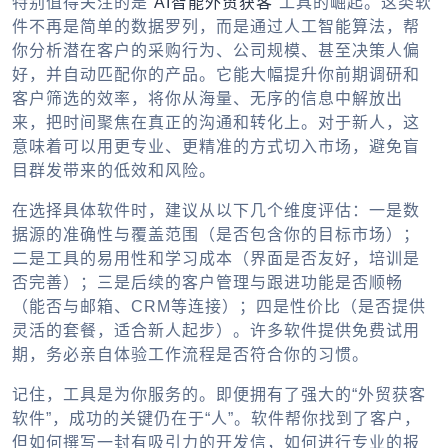
特别值得关注的是“
AI智能外贸获客
”工具的崛起。这类软
件不再是简单的数据罗列，而是通过人工智能算法，帮
你分析潜在客户的采购行为、公司规模、甚至决策人偏
好，并自动匹配你的产品。它能大幅提升你前期调研和
客户筛选的效率，将你从海量、无序的信息中解放出
来，把时间聚焦在真正的沟通和转化上。对于新人，这
意味着可以用更专业、更精准的方式切入市场，避免盲
目群发带来的低效和风险。
在选择具体软件时，建议从以下几个维度评估：一是数
据源的准确性与覆盖范围（是否包含你的目标市场）；
二是工具的易用性和学习成本（界面是否友好，培训是
否完善）；三是后续的客户管理与跟进功能是否顺畅
（能否与邮箱、CRM等连接）；四是性价比（是否提供
灵活的套餐，适合新人起步）。许多软件提供免费试用
期，务必亲自体验工作流程是否符合你的习惯。
记住，工具是为你服务的。即便拥有了强大的“外贸获客
软件”，成功的关键仍在于“人”。软件帮你找到了客户，
但如何撰写一封有吸引力的开发信，如何进行专业的报